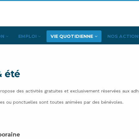
ON
EMPLOI
VIE QUOTIDIENNE
NOS ACTION
& été
 propose des activités gratuites et exclusivement réservées aux adh
ires ou ponctuelles sont toutes animées par des bénévoles.
poraine